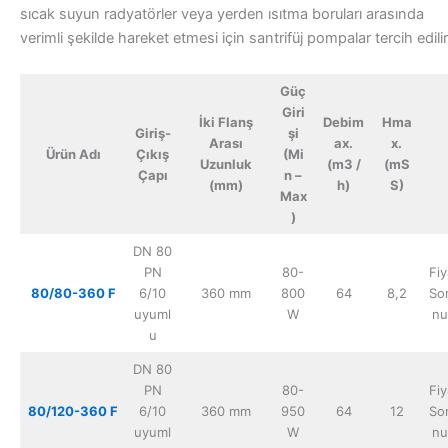
sıcak suyun radyatörler veya yerden ısıtma boruları arasında
verimli şekilde hareket etmesi için santrifüj pompalar tercih edilir
Güç
Giri
İki Flanş
Debim
Hma
Giriş-
şi
Arası
ax.
x.
Ürün Adı
Çıkış
(Mi
Uzunluk
(m3 /
(mS
Çapı
n –
(mm)
h)
S)
Max
)
DN 80
PN
80-
Fiy
80/80-360 F
6/10
360 mm
800
64
8,2
So
uyuml
W
nu
u
DN 80
PN
80-
Fiy
80/120-360
F
6/10
360 mm
950
64
12
So
uyuml
W
nu