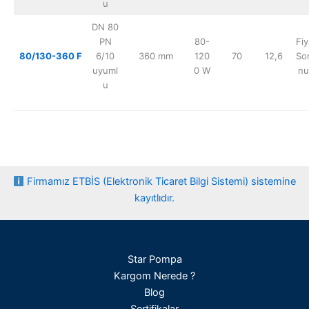
u
DN 80
PN
80-
Fiy
80/130-360 F
6/10
360 mm
120
70
12,6
So
uyuml
0 W
nu
u
Firmamız ETBİS (Elektronik Ticaret Bilgi Sistemi) sistemine
kayıtlıdır.
Star Pompa
Kargom Nerede ?
Blog