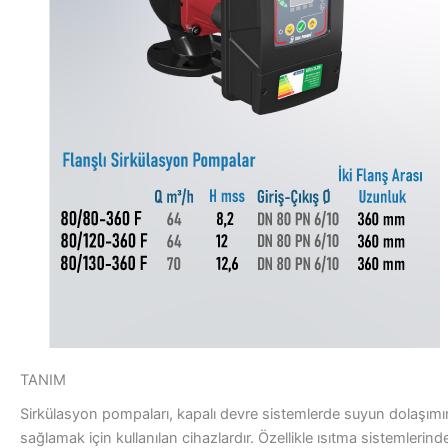
TANIM
Sirkülasyon pompaları, kapalı devre sistemlerde suyun dolaşımı
sağlamak için kullanılan cihazlardır. Özellikle ısıtma sistemlerind