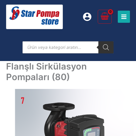
İçeriğe
atla
Products
search
Flanşlı Sirkülasyon
Pompaları (80)