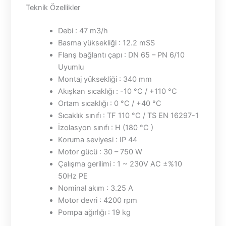
Teknik Özellikler
Debi : 47 m3/h
Basma yüksekliği : 12.2 mSS
Flanş bağlantı çapı : DN 65 – PN 6/10
Uyumlu
Montaj yüksekliği : 340 mm
Akışkan sıcaklığı : -10 °C / +110 °C
Ortam sıcaklığı : 0 °C / +40 °C
Sıcaklık sınıfı : TF 110 °C / TS EN 16297-1
İzolasyon sınıfı : H (180 °C )
Koruma seviyesi : IP 44
Motor gücü : 30 – 750 W
Çalışma gerilimi : 1 ~ 230V AC ±%10
50Hz PE
Nominal akım : 3.25 A
Motor devri : 4200 rpm
Pompa ağırlığı : 19 kg