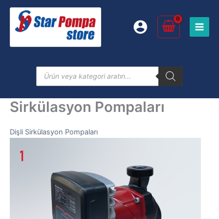
İçeriğe
atla
Products
search
Sirkülasyon Pompaları
Dişli Sirkülasyon Pompaları