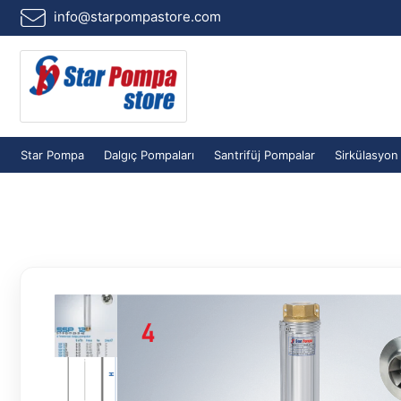
İçeriğe
info@starpompastore.com
atla
Star Pompa
Dalgıç Pompaları
Santrifüj Pompalar
Sirkülasyon