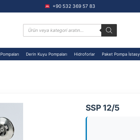
+90 532 369 57 83
Products
search
 Pompaları
Derin Kuyu Pompaları
Hidroforlar
Paket Pompa İstasy
SSP 12/5