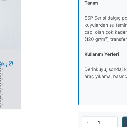
Tanım
SSP Serisi dalgıç p
kuyulardan su temin
çapı olan çok kadem
(120 gr/m³) transfe
Kullanım Yerleri
Derinkuyu, sondaj ku
araç yıkama, basınçl
SSP
12/5
-
+
adet