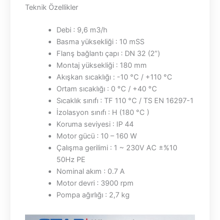
Teknik Özellikler
Debi : 9,6 m3/h
Basma yüksekliği : 10 mSS
Flanş bağlantı çapı : DN 32 (2”)
Montaj yüksekliği : 180 mm
Akışkan sıcaklığı : -10 °C / +110 °C
Ortam sıcaklığı : 0 °C / +40 °C
Sıcaklık sınıfı : TF 110 °C / TS EN 16297-1
İzolasyon sınıfı : H (180 °C )
Koruma seviyesi : IP 44
Motor gücü : 10 – 160 W
Çalışma gerilimi : 1 ~ 230V AC ±%10
50Hz PE
Nominal akım : 0.7 A
Motor devri : 3900 rpm
Pompa ağırlığı : 2,7 kg