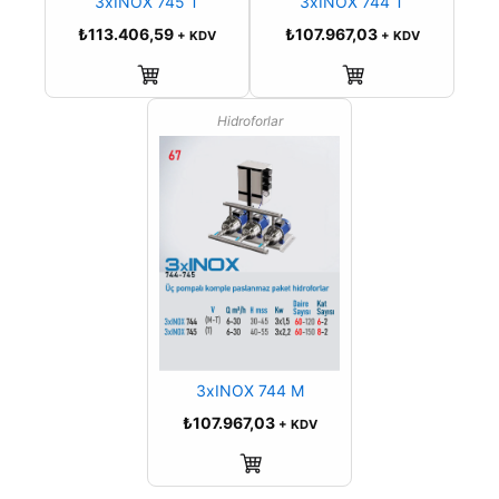
3xINOX 745 T
3xINOX 744 T
₺
113.406,59
₺
107.967,03
+ KDV
+ KDV
Sepete Ekle
Sepete Ekle
Hidroforlar
3xINOX 744 M
₺
107.967,03
+ KDV
Sepete Ekle