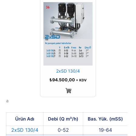
2xSD 130/4
₺
94.500,00
+ KDV
Sepete Ekle
a
Ürün Adı
Debi (Q m³/h)
Bas. Yük. (mSS)
G
2xSD 130/4
0-52
19-64