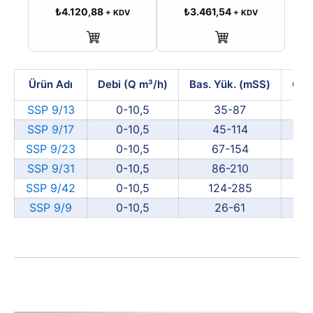
₺
4.120,88
₺
3.461,54
+ KDV
+ KDV
Sepete Ekle
Sepete Ekle
Ürün Adı
Debi (Q m³/h)
Bas. Yük. (mSS)
Güç
SSP 9/13
0-10,5
35-87
SSP 9/17
0-10,5
45-114
SSP 9/23
0-10,5
67-154
SSP 9/31
0-10,5
86-210
SSP 9/42
0-10,5
124-285
SSP 9/9
0-10,5
26-61