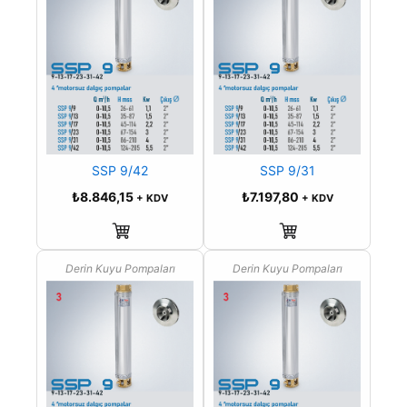
SSP 9/42
SSP 9/31
₺
8.846,15
₺
7.197,80
+ KDV
+ KDV
Sepete Ekle
Sepete Ekle
Derin Kuyu Pompaları
Derin Kuyu Pompaları