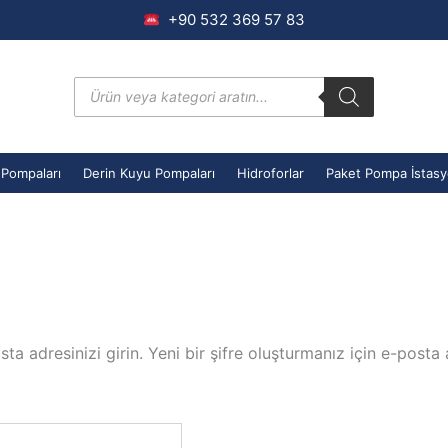
+90 532 369 57 83
Products
search
 Pompaları
Derin Kuyu Pompaları
Hidroforlar
Paket Pompa İstasy
ta adresinizi girin. Yeni bir şifre oluşturmanız için e-posta 