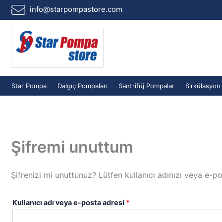
İçeriğe
Gerekli
info@starpompastore.com
atla
Star Pompa
Dalgıç Pompaları
Santrifüj Pompalar
Sirkülasyon
Şifremi unuttum
Şifrenizi mi unuttunuz? Lütfen kullanıcı adınızı veya e-pos
Kullanıcı adı veya e-posta adresi
*