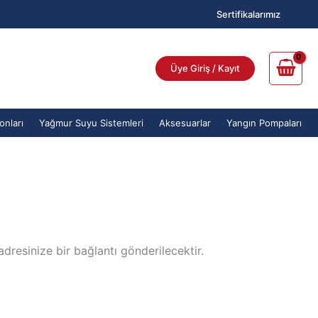
Sertifikalarımız
Üye Giriş / Kayıt
onları
Yağmur Suyu Sistemleri
Aksesuarlar
Yangın Pompaları
adresinize bir bağlantı gönderilecektir.